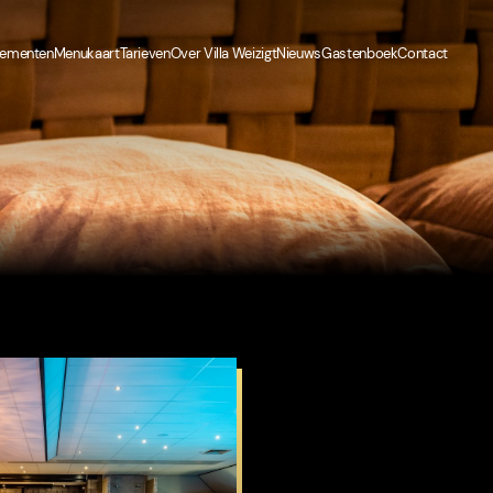
nementen
Menukaart
Tarieven
Over Villa Weizigt
Nieuws
Gastenboek
Contact