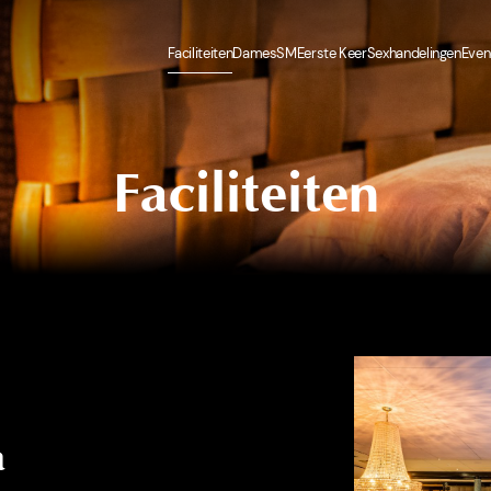
Faciliteiten
Dames
SM
Eerste Keer
Sexhandelingen
Eve
Faciliteiten
a