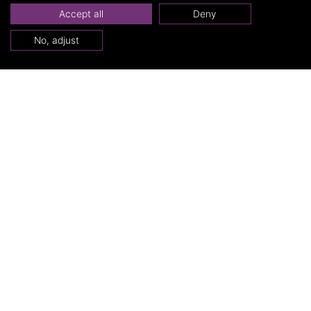
Accept all
Deny
No, adjust
De dames in Villa
Weizigt