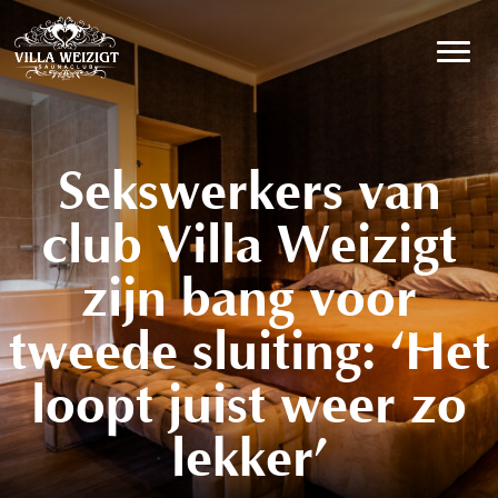
Hoofdnavigatie
Sekswerkers van
club Villa Weizigt
zijn bang voor
tweede sluiting: ‘Het
loopt juist weer zo
lekker’